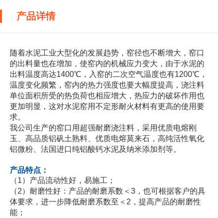
产品详情
随着水泥工业大型化的发展趋势，窑径也不断增大，窑口
的出料量也在增加，使窑内的机械应力变大，由于水泥的
出料温度高达1400℃，入窑的二次空气温度也有1200℃，
温度变化频繁，窑内的热力强度也要大幅度提高，浇注料
单位面积所受的热负荷也相应增大，热应力的破坏作用也
更加明显，这对水泥窑用不定形耐火材料有更高的使用要
求。
我公司生产的窑口用超强耐磨浇注料，采用优质电熔刚
玉、高品质铝矾土熟料、优质电熔莫来石，高纯活性氧化
铝微粉、法国进口纯铝酸钙水泥及纳米添加剂等。
产品特点：
（1）产品流动性好，易施工；
（2）耐磨性好：产品的耐磨系数＜3，也可根据客户的具
体要求，进一步降低耐磨系数至＜2，提高产品的耐磨性
能；