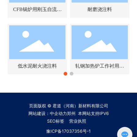
CFB锅炉用刚玉自流式
耐磨浇注料
耐磨浇注料
低水泥耐火浇注料
轧钢加热炉工作衬用耐
火浇注料
页面版权 © 君道（河南）新材料有限公司
网站建设：中企动力
郑州
本网站支持IPV6
SEO标签
营业执照
豫ICP备17037356号-1